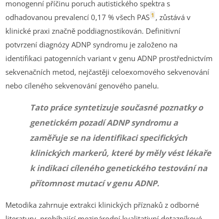
monogenní příčinu poruch autistického spektra s
1
odhadovanou prevalencí 0,17 % všech PAS
, zůstává v
klinické praxi značně poddiagnostikován. Definitivní
potvrzení diagnózy ADNP syndromu je založeno na
identifikaci patogenních variant v genu ADNP prostřednictvím
sekvenačních metod, nejčastěji celoexomového sekvenování
nebo cíleného sekvenování genového panelu.
Tato práce syntetizuje současné poznatky o
genetickém pozadí ADNP syndromu a
zaměřuje se na identifikaci specifických
klinických markerů, které by měly vést lékaře
k indikaci cíleného genetického testování na
přítomnost mutací v genu ADNP.
Metodika zahrnuje extrakci klinických příznaků z odborné
literatury, probíhající mezinárodní kvalitativní dotazníkové