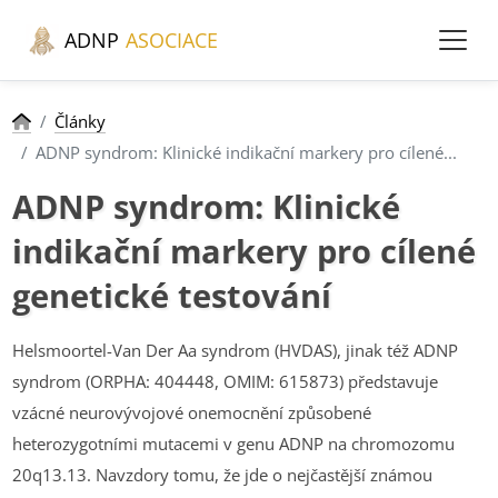
ADNP
ASOCIACE
Články
ADNP syndrom: Klinické indikační markery pro cílené...
ADNP syndrom: Klinické
indikační markery pro cílené
genetické testování
Helsmoortel-Van Der Aa syndrom (HVDAS), jinak též ADNP
syndrom (ORPHA: 404448, OMIM: 615873) představuje
vzácné neurovývojové onemocnění způsobené
heterozygotními mutacemi v genu ADNP na chromozomu
20q13.13. Navzdory tomu, že jde o nejčastější známou