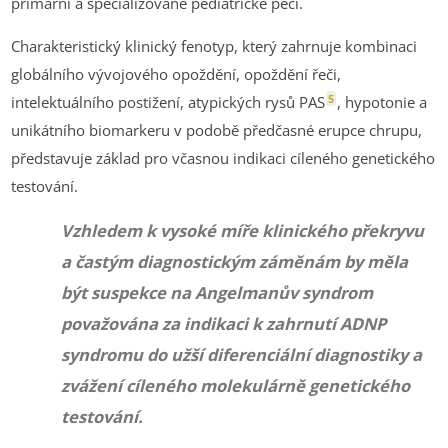
primární a specializované pediatrické péči.
Charakteristický klinický fenotyp, který zahrnuje kombinaci
globálního vývojového opoždění, opoždění řeči,
5
intelektuálního postižení, atypických rysů PAS
, hypotonie a
unikátního biomarkeru v podobě předčasné erupce chrupu,
představuje základ pro včasnou indikaci cíleného genetického
testování.
Vzhledem k vysoké míře klinického překryvu
a častým diagnostickým záměnám by měla
být suspekce na Angelmanův syndrom
považována za indikaci k zahrnutí ADNP
syndromu do užší diferenciální diagnostiky a
zvážení cíleného molekulárně genetického
testování.