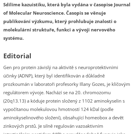
Sdílíme kazuistiku, která byla vydána v časopise Journal
of Molecular Neuroscience. Časopis se věnuje
publikování výzkumu, který prohlubuje znalosti o
molekulární struktuře, funkci a vývoji nervového
systému.
Editorial
Gen pro protein závislý na aktivitě s neuroprotektivními
účinky (ADNP), který byl identifikován a důkladně
prozkoumán v laboratoři profesorky Illany Gozes, je klíčovým
regulátorem vývoje. Nachází se na 20. chromozomu
(20q13.13) a kóduje protein složený z 1102 aminokyselin s
vypočítanou molekulovou hmotností 124 kDal (podle
aminokyselinového složení), obsahující homeobox a devět
zinkových prstů. Je silně regulován vazoaktivním