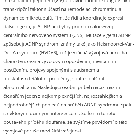
intestinálním peptidem (VIP) a pravděpodobně funguje jako
transkripční faktor s účastí na remodelaci chromatinu a
dynamice mikrotubulů. Tím, že řídí a koordinuje expresi
dalších genů, je ADNP nezbytný pro normální vývoj
centrálního nervového systému (CNS). Mutace v genu ADNP
způsobují ADNP syndrom, známý také jako Helsmoortel-Van-
Der-Aa syndrom (HVDAS), což je vzácná vývojová porucha
charakterizovaná vývojovým opožděním, mentálním
postižením, projevy spojenými s autismem a
muskuloskeletálními problémy, spolu s dalšími
abnormalitami. Následující osobní příběh nabízí našim
čtenářům jeden z nejkomplexnějších, nejrozsáhlejších a
nejpodrobnějších pohledů na průběh ADNP syndromu spolu
s některými účinnými intervencemi. Sdílením tohoto
poutavého příběhu doufáme, že zvýšíme povědomí o této
vývojové poruše mezi širší veřejností.